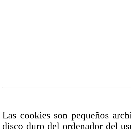
¡Atención! Este sitio us
similares.
Si no cambia la configuraci
su uso.
Saber más
Acepto
Las cookies son pequeños arch
disco duro del ordenador del us